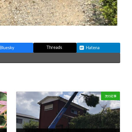
Threads
Bluesky
Hatena
次の記事