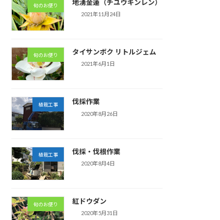
地湧金蓮（チユウキンレン）
旬のお便り
2021年11月24日
タイサンボク リトルジェム
旬のお便り
2021年6月1日
伐採作業
植栽工事
2020年8月26日
伐採・伐根作業
植栽工事
2020年8月4日
紅ドウダン
旬のお便り
2020年5月31日